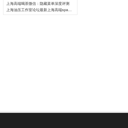
上海高端喝茶微信：隐藏菜单深度评测
上海油压工作室论坛最新上海高端spa排名前十解析_610